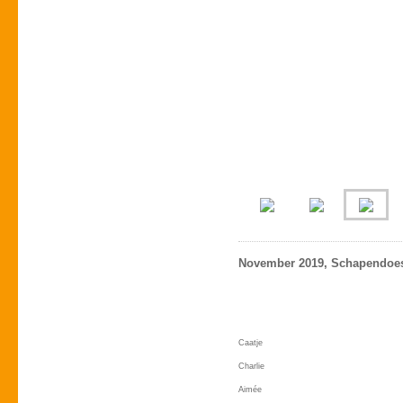
November 2019, Schapendoes
Caatje
Charlie
Aimée