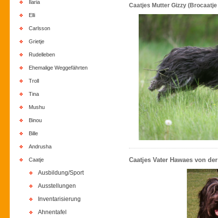
Ilaria
Caatjes Mutter Gizzy (Brocaatje
Elli
Carlsson
Grietje
Rudelleben
Ehemalige Weggefährten
Troll
Tina
Mushu
Binou
Bille
Andrusha
Caatjes Vater Hawaes von der
Caatje
Ausbildung/Sport
Ausstellungen
Inventarisierung
Ahnentafel